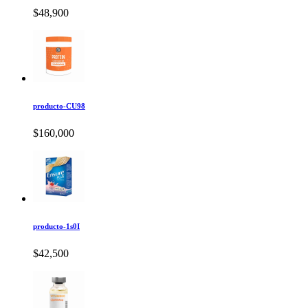
$48,900
producto-CU98
$160,000
producto-1s0I
$42,500