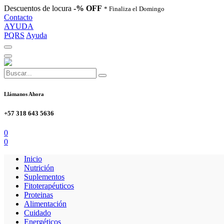
Descuentos de locura
-% OFF
* Finaliza el Domingo
Contacto
AYUDA
PQRS
Ayuda
Llámanos Ahora
+57 318 643 5636
0
0
Inicio
Nutrición
Suplementos
Fitoterapéuticos
Proteinas
Alimentación
Cuidado
Energéticos